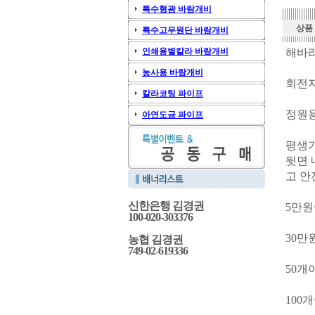
특수형광 바람개비
상품
특수고무원단 바람개비
인쇄용별칼라 바람개비
해바
농사용 바람개비
회전지
칼라코팅 파이프
정원용
아연도금 파이프
평생
뒷면 
고 안
신한은행 김경권
5만원
100-020-303376
30만
농협 김경권
749-02-619336
50개
100