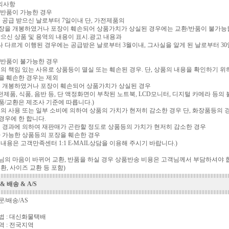
의사항
 반품이 가능한 경우
을 공급 받으신 날로부터 7일이내 단, 가전제품의
장을 개봉하였거나 포장이 훼손되어 상품가치가 상실된 경우에는 교환/반품이 불가능
받으신 상품 및 용역의 내용이 표시.광고 내용과
 다르게 이행된 경우에는 공급받은 날로부터 3월이내, 그사실을 알게 된 날로부터 3
 반품이 불가능한 경우
님의 책임 있는 사유로 상품등이 멸실 또는 훼손된 경우. 단, 상품의 내용을 확인하기 위
을 훼손한 경우는 제외
을 개봉하였거나 포장이 훼손되어 상품가치가 상실된 경우
 가전제품, 식품, 음반 등, 단 액정화면이 부착된 노트북, LCD모니터, 디지털 카메라 등
품/교환은 제조사 기준에 따릅니다.)
님의 사용 또는 일부 소비에 의하여 상품의 가치가 현저히 감소한 경우 단, 화장품등의
경우에 한 합니다.
의 경과에 의하여 재판매가 곤란할 정도로 상품등의 가치가 현저히 감소한 경우
가 가능한 상품등의 포장을 훼손한 경우
 내용은 고객만족센터 1:1 E-MAIL상담을 이용해 주시기 바랍니다.)
님의 마음이 바뀌어 교환, 반품을 하실 경우 상품반송 비용은 고객님께서 부담하셔야 
환, 사이즈 교환 등 포함)
& 배송 & A/S
문/배송/AS
법 : 대신화물택배
역 : 전국지역