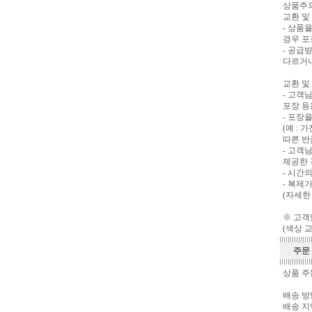
상품주
교환 및
- 상품
경우 포
- 공급
다르거나
교환 및
- 고객
포장 등
- 포장
(예 :
따른 반
- 고객
제공한 
- 시간
- 복제
(자세한
※ 고객
(색상 교
주문 
상품 주
배송 방
배송 지