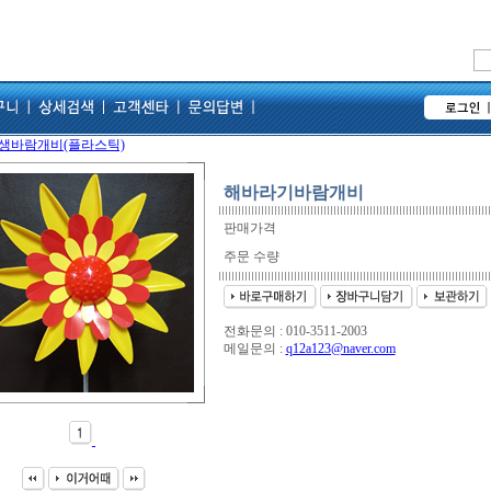
생바람개비(플라스틱)
해바라기바람개비
판매가격
주문 수량
전화문의 : 010-3511-2003
메일문의 :
q12a123@naver.com