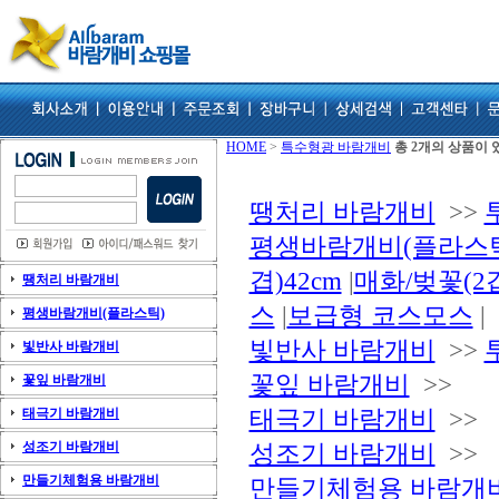
HOME
>
특수형광 바람개비
총 2개의 상품이 
땡처리 바람개비
>>
평생바람개비(플라스
겹)42cm
|
매화/벚꽃(2겹
땡처리 바람개비
스
|
보급형 코스모스
|
평생바람개비(플라스틱)
빛반사 바람개비
>>
빛반사 바람개비
꽃잎 바람개비
>>
꽃잎 바람개비
태극기 바람개비
>>
태극기 바람개비
성조기 바람개비
성조기 바람개비
>>
만들기체험용 바람개비
만들기체험용 바람개