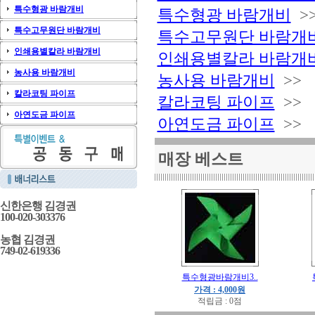
특수형광 바람개비
특수형광 바람개비
>
특수고무원단 바람개비
특수고무원단 바람개
인쇄용별칼라 바람개비
인쇄용별칼라 바람개
농사용 바람개비
농사용 바람개비
>>
칼라코팅 파이프
칼라코팅 파이프
>>
아연도금 파이프
아연도금 파이프
>>
매장 베스트
신한은행 김경권
100-020-303376
농협 김경권
749-02-619336
특수형광바람개비3..
가격 : 4,000원
적립금 : 0점